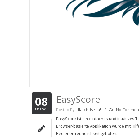
EasyScore
08
Posted By
chris
/
/
No Commen
MAR 2011
EasyScore ist ein einfaches und intuitives
Browser-basierte Applikation wurde mit Hil
Bedienerfreundlichkeit geboten.